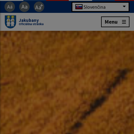
Slovenčina
Jakubany
Menu
Oficiálna stránka