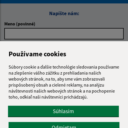
Napíšte nám:
Meno (povinné)
E-mailová adresa (povinné)
Používame cookies
Súbory cookie a ďalšie technológie sledovania používame
Text vašej správy (povinné)
na zlepšenie vášho zážitku z prehliadania našich
webových stránok, na to, aby sme vám zobrazovali
prispôsobený obsah a cielené reklamy, na analýzu
návštevnosti našich webových stránok a na pochopenie
toho, odkiaľ naši návštevníci prichádzajú.
Súhlasím
Oboznámil som sa so
spracúvaním osobných
údajov
Odmietam