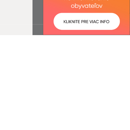
ované:
Správca obsahu: