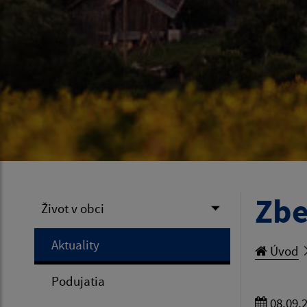
Zbe
Život v obci
Aktuality
Úvod
Podujatia
08.09.