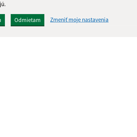
jú.
Zmeniť moje nastavenia
m
Odmietam
Rýchle odkazy:
Aktualiz