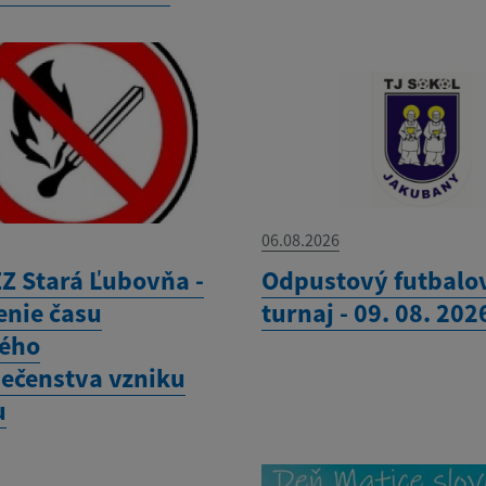
06.08.2026
Z Stará Ľubovňa -
Odpustový futbalo
enie času
turnaj - 09. 08. 202
ého
ečenstva vzniku
u