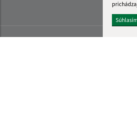
prichádza
Súhlasí
Informácie o stránke:
Navigácia: