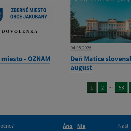
04.08.2026
 miesto - OZNAM
Deň Matice slovensk
august
...
1
2
53
itočné?
Našli
Áno
Nie