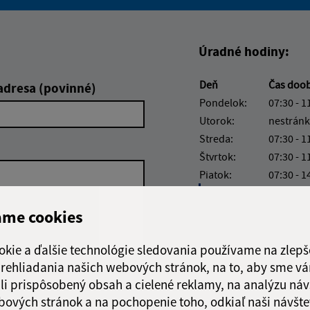
Boli tieto informácie pre 
Boli tieto informáci
Úradné hodiny:
Deň
Čas doo
adresa (povinné)
Pondelok:
07:30 - 1
Utorok:
nestránk
Streda:
07:30 - 1
Štvrtok:
07:30 - 1
Piatok:
07:30 - 1
Obedňajšia prestáv
ame cookies
okie a ďalšie technológie sledovania používame na zlepš
 prehliadania našich webových stránok, na to, aby sme v
Google reCaptcha Response
Odoslať správu
li prispôsobený obsah a cielené reklamy, na analýzu náv
bových stránok a na pochopenie toho, odkiaľ naši návšte