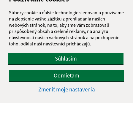
Súbory cookie a ďalšie technológie sledovania používame
na zlepšenie vášho zážitku z prehliadania našich
webových stránok, na to, aby sme vám zobrazovali
prispôsobený obsah a cielené reklamy, na analýzu
návštevnosti našich webových stránok a na pochopenie
toho, odkiaľ naši návštevníci prichádzajú.
Oboznámil som sa so
spracúvaním osobných
údajov
Súhlasím
Google reCaptcha Response
Odoslať správu
Odmietam
Zmeniť moje nastavenia
Úradné hodiny:
Deň
Čas doobeda
Čas poobede
Pondelok:
07:30 - 11:45
12:15 - 15:30
Utorok:
nestránkový deň