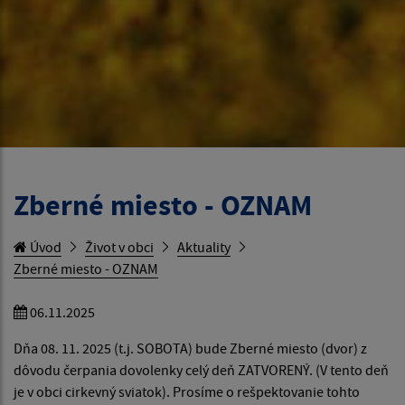
Zberné miesto - OZNAM
Úvod
Život v obci
Aktuality
Zberné miesto - OZNAM
06.11.2025
Dňa 08. 11. 2025 (t.j. SOBOTA) bude Zberné miesto (dvor) z
dôvodu čerpania dovolenky celý deň ZATVORENÝ. (V tento deň
je v obci cirkevný sviatok). Prosíme o rešpektovanie tohto