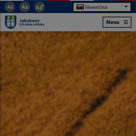
Slovenčina
Jakubany
Menu
Oficiálna stránka