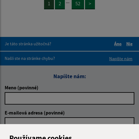
...
1
2
52
>
Je táto stránka užitočná?
Áno
Nie
Boli tieto 
Boli 
Našli ste na stránke chybu?
Napíšte nám
Napíšte nám:
Meno (povinné)
E-mailová adresa (povinné)
Používame cookies
Text vašej správy (povinné)