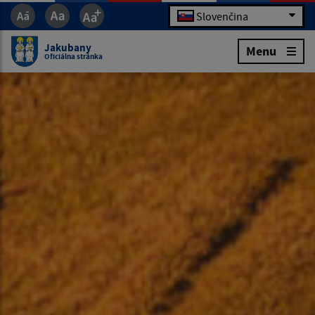
Slovenčina
Jakubany
Menu
Oficiálna stránka