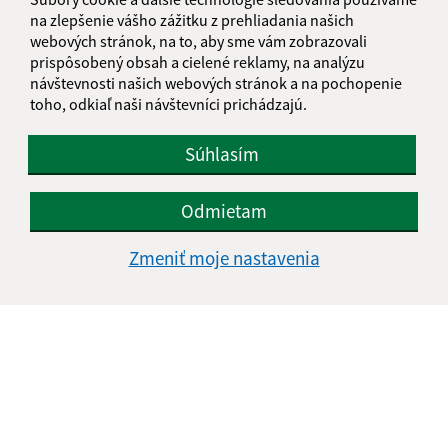
na zlepšenie vášho zážitku z prehliadania našich
webových stránok, na to, aby sme vám zobrazovali
prispôsobený obsah a cielené reklamy, na analýzu
návštevnosti našich webových stránok a na pochopenie
toho, odkiaľ naši návštevníci prichádzajú.
Oboznámil som sa so
spracúvaním osobných
údajov
Súhlasím
Google reCaptcha Response
Odoslať správu
Odmietam
Zmeniť moje nastavenia
Úradné hodiny:
Deň
Čas doobeda
Čas poobede
Pondelok:
07:30 - 11:45
12:15 - 15:30
Utorok:
nestránkový deň
Streda:
07:30 - 11:45
12:15 - 17:00
Štvrtok:
07:30 - 11:45
12:15 - 15:30