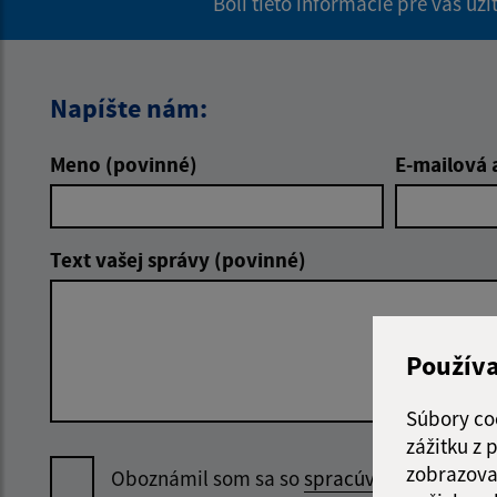
Boli tieto informácie pre vás už
Napíšte nám:
Meno (povinné)
E-mailová 
Text vašej správy (povinné)
Použív
Súbory co
zážitku z
zobrazova
Oboznámil som sa so
spracúvaním