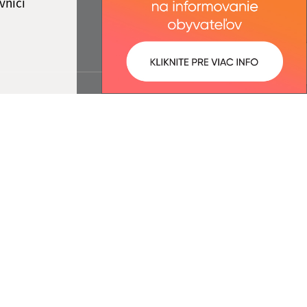
vníci