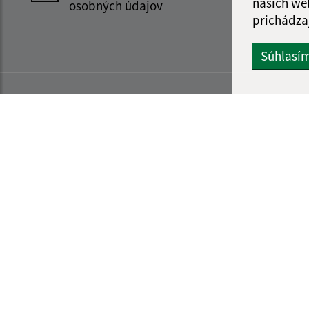
našich we
osobných údajov
prichádza
Súhlasí