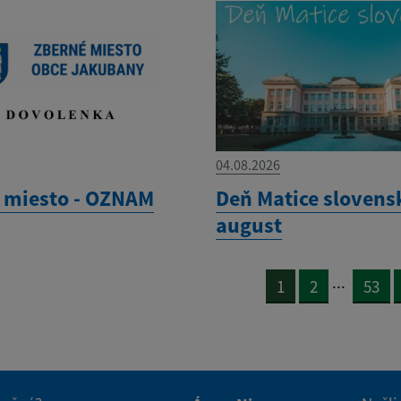
04.08.2026
 miesto - OZNAM
Deň Matice slovensk
august
...
1
2
53