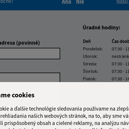
itočné?
Našli
Áno
Nie
Boli tieto informácie pre 
Boli tieto informáci
Úradné hodiny:
Deň
Čas doo
adresa (povinné)
Pondelok:
07:30 - 1
Utorok:
nestránk
Streda:
07:30 - 1
Štvrtok:
07:30 - 1
Piatok:
07:30 - 1
Obedňajšia prestáv
ame cookies
okie a ďalšie technológie sledovania používame na zlepš
 prehliadania našich webových stránok, na to, aby sme v
Google reCaptcha Response
li prispôsobený obsah a cielené reklamy, na analýzu náv
Odoslať správu