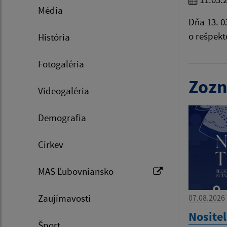
Média
Dňa 13. 0
o rešpekt
História
Fotogaléria
Zozn
Videogaléria
Demografia
Cirkev
MAS Ľubovniansko
Zaujímavosti
07.08.2026
Nositel
Šport