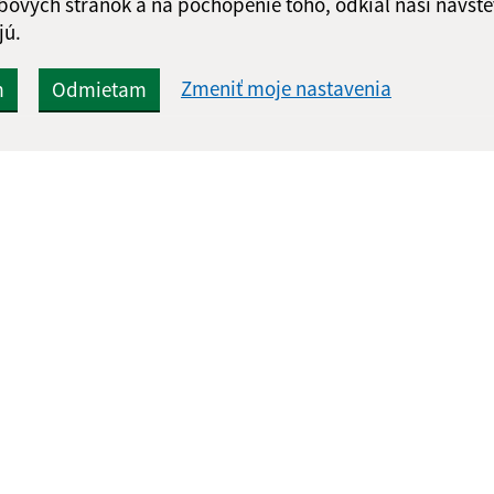
bových stránok a na pochopenie toho, odkiaľ naši návšte
jú.
Zmeniť moje nastavenia
m
Odmietam