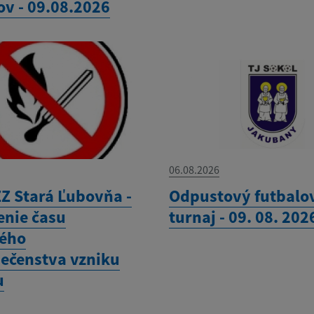
ov - 09.08.2026
06.08.2026
Z Stará Ľubovňa -
Odpustový futbalo
enie času
turnaj - 09. 08. 202
ého
ečenstva vzniku
u