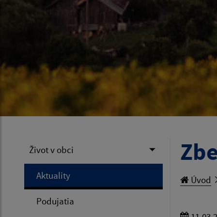
Zbe
Život v obci
Aktuality
Úvod
Podujatia
11.03.