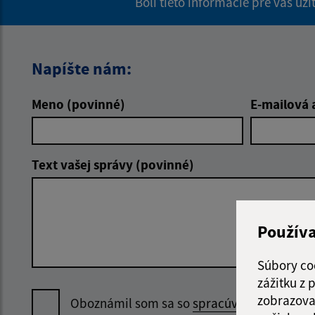
Boli tieto informácie pre vás už
Napíšte nám:
Meno (povinné)
E-mailová 
Text vašej správy (povinné)
Použív
Súbory co
zážitku z
zobrazova
Oboznámil som sa so
spracúvaním