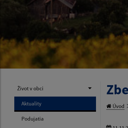
Zbe
Život v obci
Aktuality
Úvod
Podujatia
11.11.