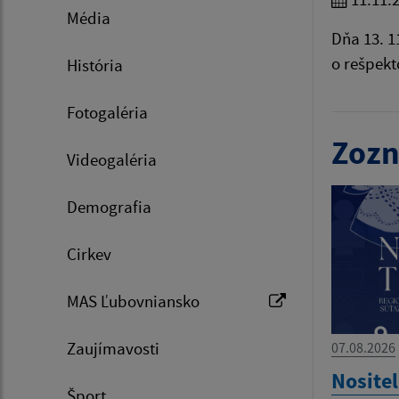
Média
Dňa 13. 1
o rešpekt
História
Fotogaléria
Zozn
Videogaléria
Demografia
Cirkev
MAS Ľubovniansko
Zaujímavosti
07.08.2026
Nositel
Šport