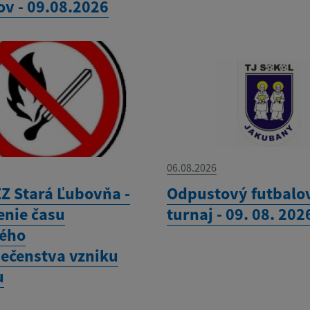
ov - 09.08.2026
06.08.2026
Z Stará Ľubovňa -
Odpustový futbalo
enie času
turnaj - 09. 08. 202
ého
ečenstva vzniku
u