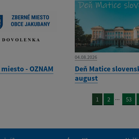
04.08.2026
 miesto - OZNAM
Deň Matice slovensk
august
...
1
2
53