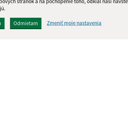
bových stránok a na pochopenie toho, odkiaľ naši návšte
jú.
Zmeniť moje nastavenia
m
Odmietam