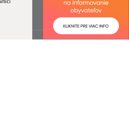
vníci