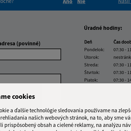
itočné?
Našli
Áno
Nie
Boli tieto informácie pre 
Boli tieto informáci
Úradné hodiny:
Deň
Čas doo
adresa (povinné)
Pondelok:
07:30 - 1
Utorok:
nestránk
Streda:
07:30 - 1
Štvrtok:
07:30 - 1
Piatok:
07:30 - 1
Obedňajšia prestáv
ame cookies
okie a ďalšie technológie sledovania používame na zlepš
 prehliadania našich webových stránok, na to, aby sme v
Google reCaptcha Response
li prispôsobený obsah a cielené reklamy, na analýzu náv
Odoslať správu