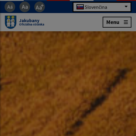
Slovenčina
Jakubany
Menu
Oficiálna stránka