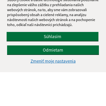
na zlepšenie vášho zážitku z prehliadania našich
webových stránok, na to, aby sme vám zobrazovali
prispôsobený obsah a cielené reklamy, na analýzu
návštevnosti našich webových stránok a na pochopenie
toho, odkiaľ naši návštevníci prichádzajú.
Oboznámil som sa so
spracúvaním osobných
údajov
Súhlasím
Google reCaptcha Response
Odoslať správu
Odmietam
Zmeniť moje nastavenia
Úradné hodiny:
Deň
Čas doobeda
Čas poobede
Pondelok:
07:30 - 11:45
12:15 - 15:30
Utorok:
nestránkový deň
Streda:
07:30 - 11:45
12:15 - 17:00
Štvrtok:
07:30 - 11:45
12:15 - 15:30