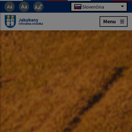
Slovenčina
Jakubany
Menu
Oficiálna stránka