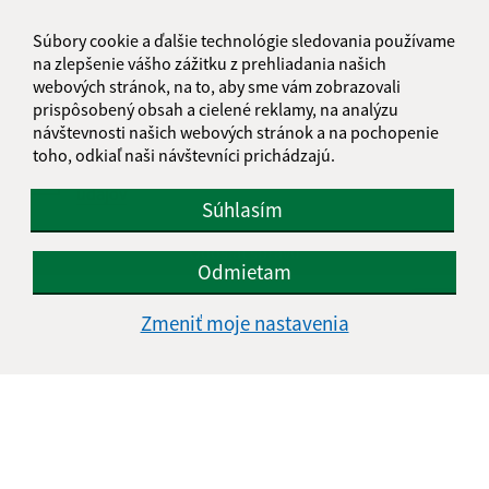
Súbory cookie a ďalšie technológie sledovania používame
na zlepšenie vášho zážitku z prehliadania našich
webových stránok, na to, aby sme vám zobrazovali
prispôsobený obsah a cielené reklamy, na analýzu
návštevnosti našich webových stránok a na pochopenie
toho, odkiaľ naši návštevníci prichádzajú.
Oboznámil som sa so
spracúvaním osobných
údajov
Súhlasím
Google reCaptcha Response
Odoslať správu
Odmietam
Zmeniť moje nastavenia
Úradné hodiny:
Deň
Čas doobeda
Čas poobede
Pondelok:
07:30 - 11:45
12:15 - 15:30
Utorok:
nestránkový deň
Streda:
07:30 - 11:45
12:15 - 17:00