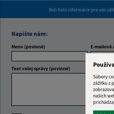
Boli tieto informácie pre vás už
Napíšte nám:
Meno (povinné)
E-mailová 
Použív
Text vašej správy (povinné)
Súbory co
zážitku z
zobrazova
našich we
prichádza