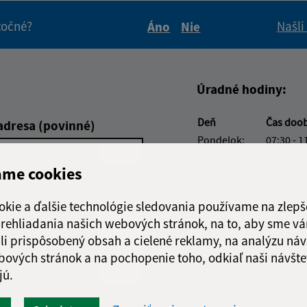
itočné?
Našli
Áno
Nie
Boli tieto informácie pre 
Boli tieto informáci
Úradné hodiny:
Deň
Čas doo
adresa (povinné)
Pondelok:
07:30 - 1
Utorok:
nestránk
ame cookies
Streda:
07:30 - 1
Štvrtok:
07:30 - 1
okie a ďalšie technológie sledovania používame na zlepš
Piatok:
07:30 - 1
 prehliadania našich webových stránok, na to, aby sme v
Obedňajšia prestáv
li prispôsobený obsah a cielené reklamy, na analýzu náv
bových stránok a na pochopenie toho, odkiaľ naši návšte
jú.