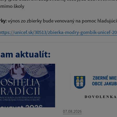
j mimo školy
rky:
výnos zo zbierky bude venovaný na pomoc hladujúc
https://unicef.sk/30513/zbierka-modry-gombik-unicef-2
am aktualít:
07.08.2026