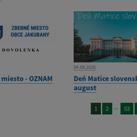
04.08.2026
 miesto - OZNAM
Deň Matice slovensk
august
...
1
2
53