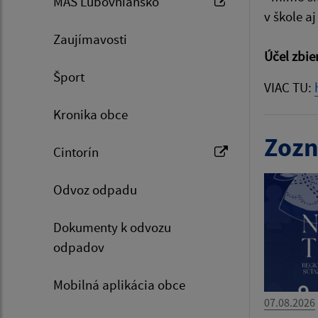
MAS Ľubovniansko
v škole a
Zaujímavosti
Účel zbie
Šport
VIAC TU:
Kronika obce
Zozn
Cintorín
Odvoz odpadu
Dokumenty k odvozu
odpadov
Mobilná aplikácia obce
07.08.2026