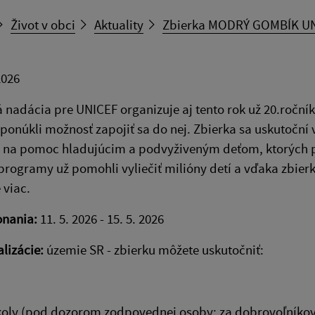
Život v obci
Aktuality
Zbierka MODRÝ GOMBÍK U
2026
 nadácia pre UNICEF organizuje aj tento rok už 20.roč
ponúkli možnosť zapojiť sa do nej. Zbierka sa uskutoční v 
na pomoc hladujúcim a podvyživeným deťom, ktorých počet
programy už pomohli vyliečiť milióny detí a vďaka zbi
 viac.
onania:
11. 5. 2026 - 15. 5. 2026
alizácie:
územie SR - zbierku môžete uskutočniť:
koly (pod dozorom zodpovednej osoby; za dobrovoľníkov