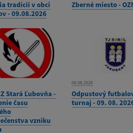
ia tradícií v obci
Zberné miesto - O
ov - 09.08.2026
06.08.2026
Z Stará Ľubovňa -
Odpustový futbalo
enie času
turnaj - 09. 08. 202
ého
ečenstva vzniku
u