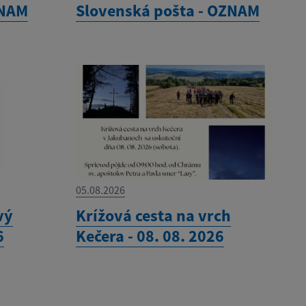
ZNAM
Slovenská pošta - OZNAM
05.08.2026
vý
Krížová cesta na vrch
6
Kečera - 08. 08. 2026