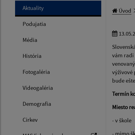
Aktuality
Úvod
Podujatia
13.05.
Média
Slovenská
vám radi 
História
venovaný 
Fotogaléria
výživové 
bude ešte
Videogaléria
Termín k
Demografia
Miesto re
Cirkev
- v škole
- mimo š