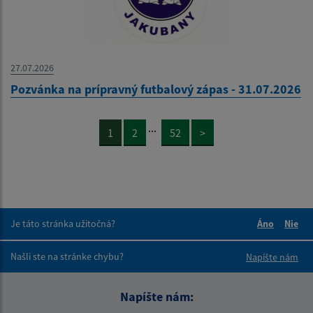
27.07.2026
Pozvánka na prípravný futbalový zápas - 31.07.2026
...
1
2
52
>
Je táto stránka užitočná?
Áno
Nie
Boli tieto 
Boli 
Našli ste na stránke chybu?
Napíšte nám
Napíšte nám: