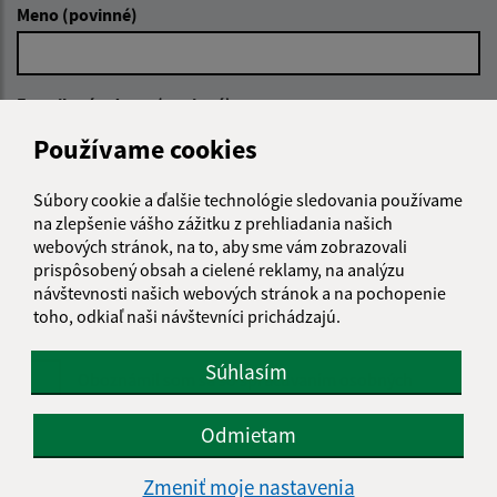
Meno (povinné)
E-mailová adresa (povinné)
Používame cookies
Text vašej správy (povinné)
Súbory cookie a ďalšie technológie sledovania používame
na zlepšenie vášho zážitku z prehliadania našich
webových stránok, na to, aby sme vám zobrazovali
prispôsobený obsah a cielené reklamy, na analýzu
návštevnosti našich webových stránok a na pochopenie
toho, odkiaľ naši návštevníci prichádzajú.
Súhlasím
Oboznámil som sa so
spracúvaním osobných
údajov
Odmietam
Google reCaptcha Response
Odoslať správu
Zmeniť moje nastavenia