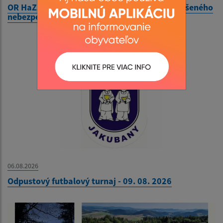
OR HaZZ Stará Ľubovňa - Vyhlásenie času zvýšeného
nebezpečenstva vzniku požiaru
06.08.2026
Odpustový futbalový turnaj - 09. 08. 2026