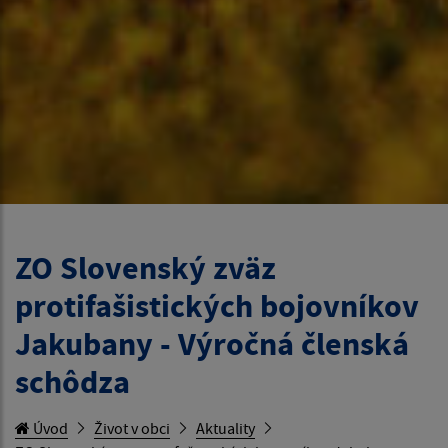
ZO Slovenský zväz
protifašistických bojovníkov
Jakubany - Výročná členská
schôdza
Úvod
Život v obci
Aktuality