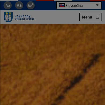
Slovenčina
Jakubany
Menu
Oficiálna stránka