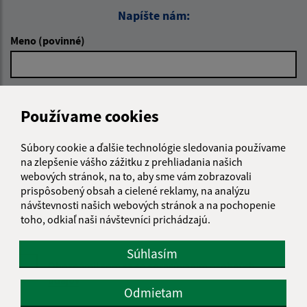
Napíšte nám:
Meno (povinné)
E-mailová adresa (povinné)
Používame cookies
Súbory cookie a ďalšie technológie sledovania používame
Text vašej správy (povinné)
na zlepšenie vášho zážitku z prehliadania našich
webových stránok, na to, aby sme vám zobrazovali
prispôsobený obsah a cielené reklamy, na analýzu
návštevnosti našich webových stránok a na pochopenie
toho, odkiaľ naši návštevníci prichádzajú.
Súhlasím
Oboznámil som sa so
spracúvaním osobných
údajov
Odmietam