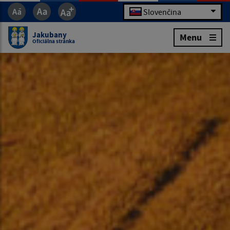
Slovenčina
Jakubany
Menu
Oficiálna stránka