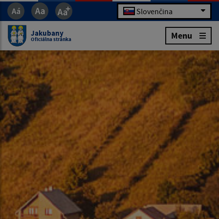
Slovenčina
Jakubany
Menu
Oficiálna stránka