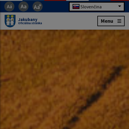
Slovenčina
Jakubany
Menu
Oficiálna stránka