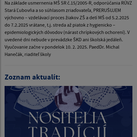
Na základe usmernenia MŠ SR č.15/2005-R, odporúčania RÚVZ
Stará Ľubovňa a so súhlasom zriaďovateľa, PRERUŠUJEM
výchovno – vzdelávací proces žiakov ZŠ a detí MŠ od 5.2.2025
do 7.2.2025 vrátane, t.j. streda až piatok z hygienicko –
epidemiologických dôvodov (nárast chrípkových ochorení). V
uvedené dni nebude v prevádzke ŠKD ani školská jedáleň.
Vyučovanie začne v pondelok 10. 2. 2025. PaedDr. Michal
Hanečák, riaditeľ školy
Zoznam aktualít: