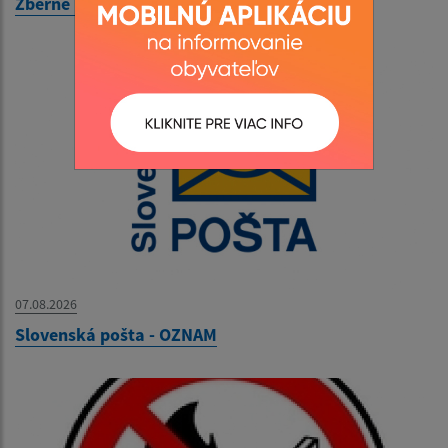
Zberné miesto - OZNAM
07.08.2026
Slovenská pošta - OZNAM