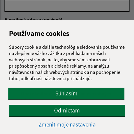
E-mailová adresa (povinné)
Používame cookies
Text vašej správy (povinné)
Súbory cookie a ďalšie technológie sledovania používame
na zlepšenie vášho zážitku z prehliadania našich
webových stránok, na to, aby sme vám zobrazovali
prispôsobený obsah a cielené reklamy, na analýzu
návštevnosti našich webových stránok a na pochopenie
toho, odkiaľ naši návštevníci prichádzajú.
Súhlasím
Oboznámil som sa so
spracúvaním osobných
údajov
Odmietam
Google reCaptcha Response
Odoslať správu
Zmeniť moje nastavenia