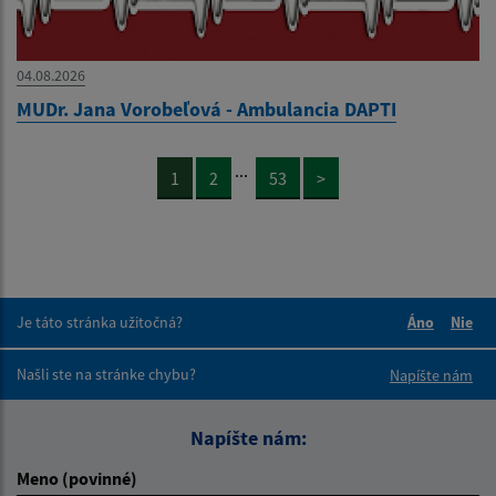
04.08.2026
MUDr. Jana Vorobeľová - Ambulancia DAPTI
...
1
2
53
>
Je táto stránka užitočná?
Áno
Nie
Boli tieto 
Boli 
Našli ste na stránke chybu?
Napíšte nám
Napíšte nám:
Meno (povinné)