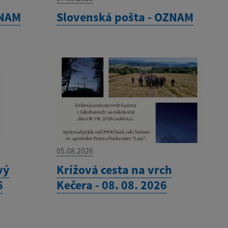
ZNAM
Slovenská pošta - OZNAM
05.08.2026
vý
Krížová cesta na vrch
6
Kečera - 08. 08. 2026