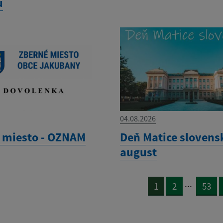
u
04.08.2026
 miesto - OZNAM
Deň Matice slovensk
august
...
1
2
53