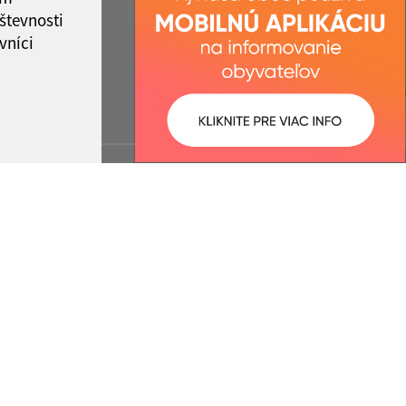
števnosti
vníci