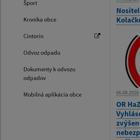
Šport
Nositel
Kolačk
Kronika obce
Cintorín
Odvoz odpadu
Dokumenty k odvozu
odpadov
06.08.2026
Mobilná aplikácia obce
OR HaZ
Vyhlás
zvýšen
nebezp