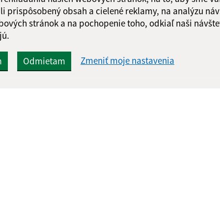
li prispôsobený obsah a cielené reklamy, na analýzu náv
Google reCaptcha Response
Odoslať správu
bových stránok a na pochopenie toho, odkiaľ naši návšte
jú.
Zmeniť moje nastavenia
m
Odmietam