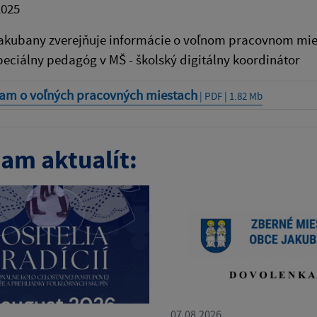
2025
akubany zverejňuje informácie o voľnom pracovnom mies
peciálny pedagóg v MŠ - školský digitálny koordinátor
am o voľných pracovných miestach
| PDF | 1.82 Mb
am aktualít:
07.08.2026