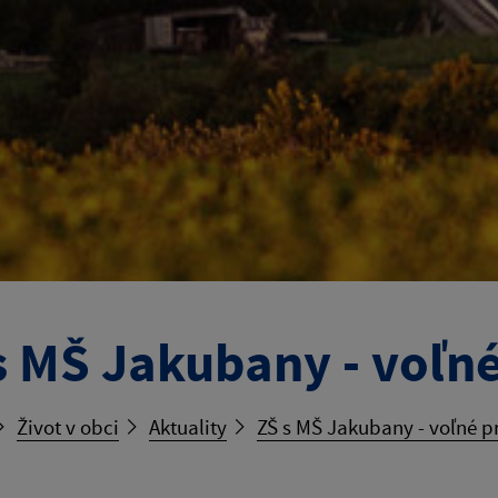
s MŠ Jakubany - voľn
Život v obci
Aktuality
ZŠ s MŠ Jakubany - voľné 