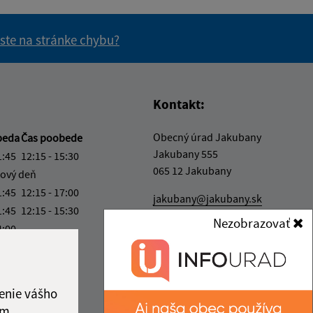
 ste na stránke chybu?
vás užitočné?
e pre vás užitočné?
Kontakt:
Obecný úrad Jakubany
beda
Čas poobede
Jakubany 555
1:45
12:15 - 15:30
065 12 Jakubany
ový deň
1:45
12:15 - 17:00
jakubany@jakubany.sk
1:45
12:15 - 15:30
+421 524 283 651
Nezobrazovať
4:00
IČO: 00329924
ka:
11:45 - 12:15
enie vášho
ám