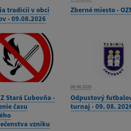
ia tradícií v obci
Zberné miesto - O
ov - 09.08.2026
06.08.2026
Z Stará Ľubovňa -
Odpustový futbalo
enie času
turnaj - 09. 08. 202
ého
ečenstva vzniku