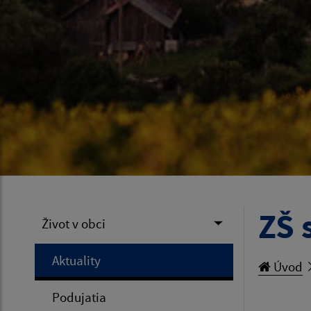
ZŠ 
Život v obci
Aktuality
Úvod
Podujatia