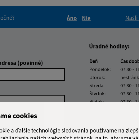
itočné?
Našli
Áno
Nie
Boli tieto informácie pre 
Boli tieto informáci
Úradné hodiny:
Deň
Čas doo
adresa (povinné)
Pondelok:
07:30 - 1
Utorok:
nestránk
Streda:
07:30 - 1
Štvrtok:
07:30 - 1
Piatok:
07:30 - 1
Obedňajšia prestáv
ame cookies
okie a ďalšie technológie sledovania používame na zlepš
 prehliadania našich webových stránok, na to, aby sme v