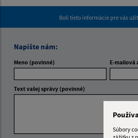
Boli tieto informácie pre vás už
Napíšte nám:
Meno (povinné)
E-mailová 
Text vašej správy (povinné)
Použív
Súbory co
zážitku z