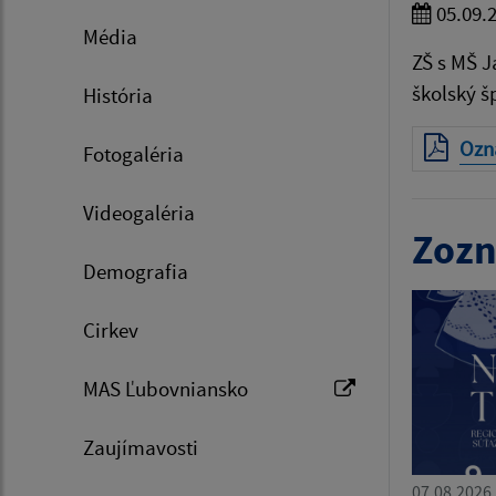
05.09.
Média
ZŠ s MŠ J
školský š
História
Ozn
Fotogaléria
Videogaléria
Zozn
Demografia
Cirkev
MAS Ľubovniansko
Zaujímavosti
07.08.2026