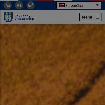
Slovenčina
Jakubany
Menu
Oficiálna stránka