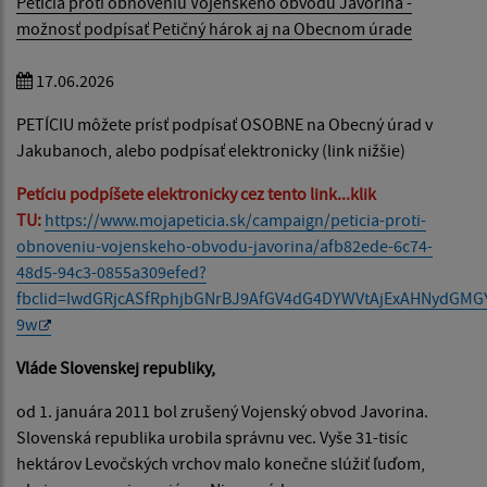
Petícia proti obnoveniu Vojenského obvodu Javorina -
možnosť podpísať Petičný hárok aj na Obecnom úrade
17.06.2026
PETÍCIU môžete prísť podpísať OSOBNE na Obecný úrad v
Jakubanoch, alebo podpísať elektronicky (link nižšie)
Petíciu podpíšete elektronicky cez tento link...klik
TU:
https://www.mojapeticia.sk/campaign/peticia-proti-
obnoveniu-vojenskeho-obvodu-javorina/afb82ede-6c74-
48d5-94c3-0855a309efed?
fbclid=IwdGRjcASfRphjbGNrBJ9AfGV4dG4DYWVtAjExAHNydG
9w
Vláde Slovenskej republiky,
od 1. januára 2011 bol zrušený Vojenský obvod Javorina.
Slovenská republika urobila správnu vec. Vyše 31-tisíc
hektárov Levočských vrchov malo konečne slúžiť ľuďom,