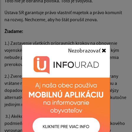
Toto nie je obranná politika. Toto je svojvôľa.
Ústava SR garantuje právo vlastniť majetok a právo komunít
na rozvoj. Nechceme, aby ho štát porušil znova.
Žiadame:
1.) Zastavenie všetkých prípravných krokov na obnovenie
Nezobrazovať
vojenského výcvikového priestoru v lokalite Javorina, kým
nebude predložený verejný plán budúcnosti tohto územia
prerokovaný s dotknutými obcami a vlastníkmi.
2.) Zverejnenie konkrétnych zámerov ministerstva obrany
vrátane rozsahu, charakteru, časového harmonogramu a
dopadov plánovaného vojenského využitia, ako aj analýzy
alternatívnych lokalít, ktorá preukáže, že Javorina je skutočne
jediným riešením.
3.) Akékoľvek rozhodnutie o budúcom využití územia
podmieňujeme úplným dokončením reštitúcií a majetkového
vyrovnania pre všetkých oprávnených vlastníkov, kedy