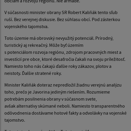
obciam a rozvoju regiónu. Nie armáde.
V súčasnosti minister obrany SR Robert Kaliňák tento sľub
ruší. Bez verejnej diskusie. Bez súhlasu obcí. Pod zásterkou
vojenského tajomstva.
Toto územie má obrovský nevyužitý potenciál. Prírodný,
turistický aj rekreačný. Môže byť územím
s potenciálom rozvoja regiónu, zdrojom pracovných miest a
investícií pre obce, ktoré desaťročia čakali na svoju príležitosť.
Namiesto toho nás čakajú ďalšie roky zákazov, plotov a
neistoty. Ďalšie stratené roky.
Minister Kaliňák doteraz nepredložil žiadnu verejnú analýzu
toho, prečo je Javorina jediným riešením. Rozumieme
potrebám posilnenia obrany v súčasnom svete,
avšak alternatívy skúmané neboli. Namiesto transparentného
odôvodnenia dostávame hotové fakty a odvolávky na vojenské
tajomstvo.