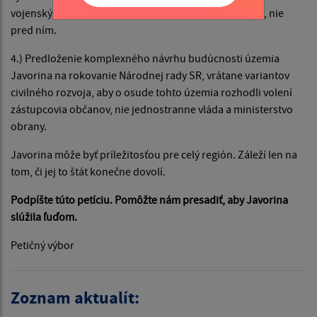
vojenský obvod môže vzniknúť až po ich vysporiadaní, nie
pred ním.
4.) Predloženie komplexného návrhu budúcnosti územia
Javorina na rokovanie Národnej rady SR, vrátane variantov
civilného rozvoja, aby o osude tohto územia rozhodli volení
zástupcovia občanov, nie jednostranne vláda a ministerstvo
obrany.
Javorina môže byť príležitosťou pre celý región. Záleží len na
tom, či jej to štát konečne dovolí.
Podpíšte túto petíciu. Pomôžte nám presadiť, aby Javorina
slúžila ľuďom
.
Petičný výbor
Zoznam aktualít: