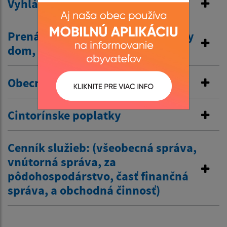
Vyhlásenie v miestnom rozhlase
Prenájom nehnuteľností /kultúrny
dom, …/
Obecné nájomné byty
Cintorínske poplatky
Cenník služieb: (všeobecná správa,
vnútorná správa, za
pôdohospodárstvo, časť finančná
správa, a obchodná činnosť)