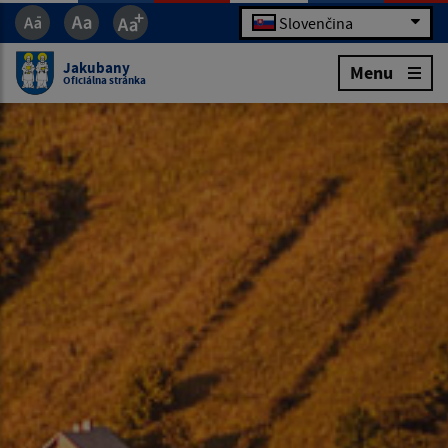
Slovenčina
Jakubany
Menu
Oficiálna stránka