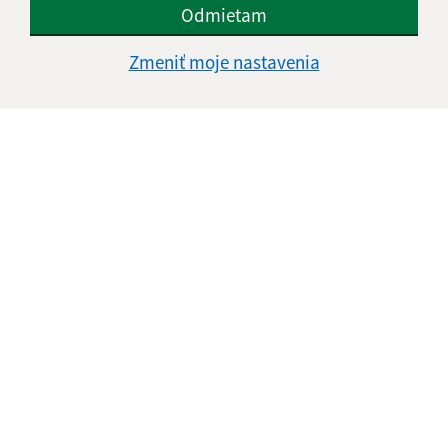
Odmietam
Zmeniť moje nastavenia
Informácie o stránke:
Vyhlásenie o prístupnosti
Autorské práva
Ochrana osobných údajov
Navigácia:
Vytlačiť aktuálnu stránku
Mapa stránok
Cookies
Rýchle odkazy: