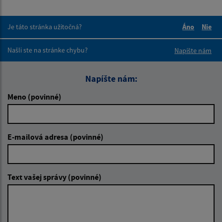
Je táto stránka užitočná?
Áno
Nie
Boli tieto 
Boli 
Našli ste na stránke chybu?
Napíšte nám
Napíšte nám:
Meno (povinné)
E-mailová adresa (povinné)
Text vašej správy (povinné)