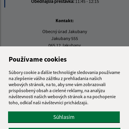
Obedňajšia prestávka:
11:45 - 12:15
Kontakt:
Obecný úrad Jakubany
Jakubany 555
065 12 Jakubany
jakubany@jakubany.sk
Používame cookies
+421 524 283 651
Súbory cookie a ďalšie technológie sledovania používame
IČO: 00329924
na zlepšenie vášho zážitku z prehliadania našich
webových stránok, na to, aby sme vám zobrazovali
prispôsobený obsah a cielené reklamy, na analýzu
návštevnosti našich webových stránok a na pochopenie
toho, odkiaľ naši návštevníci prichádzajú.
Súhlasím