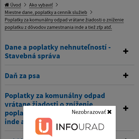
Úvod
Ako vybaviť
Miestne dane, poplatky a cenník služieb
Poplatky za komunálny odpad vrátane žiadosti o zníženie
poplatku z dôvodov zamestnania inde a tiež zťp atď.
Dane a poplatky nehnuteľností -
Stavebná správa
Daň za psa
Poplatky za komunálny odpad
vrátane žiadosti o zníženie
poplatku z dôvodov zamestnania
Nezobrazovať
inde a tiež zťp atď.