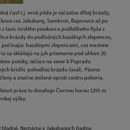
lná časť t.j. orná pôda je súčasťou dlhej brázdy,
ačkova cez Jakubany, Sambron, Bajerovce až po
é z lavíc tvrdého pieskovca podhôľneho flyša s
idlice brázdy do podložných bazálnych zlepencov,
ša, počínajúc bazálnymi zlepencami, cez eocénne
ia sa skláňajú na juh priemerne pod uhlom 20
potom potoky, tečúce na sever k Popradu
ých bridlíc pohodlnú brázdu (úval). Pásmo
členy a značne znížené oproti centru pohoria.
 ktoré práve tu dosahuje Čiernou horou 1291 m
skej výšky.
e chladné. Nemáme v Jakubanoch žiadnu