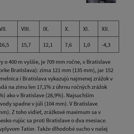
VII.
VIII.
IX.
X.
XI.
XII.
16,5
15,7
12,1
7,6
1,0
-4,3
vy o 400 m vyššie, je 709 mm ročne, v Bratislave
vorke Bratislava): zima 121 mm (135 mm), jar 152
lnica i Bratislava vykazujú najmenej zrážok v
adá na zimu len 17,1% z úhrnu ročných zrážok
,3%) ako v Bratislave (28,9%). Najsuchším
ody spadne v júli (104 mm). V Bratislave
 mm). Z toho vidieť, zrážkové maximum sa v
esko-rujúc sa proti Bratislave o dva mesiace.
vplyvom Tatier. Takže dlhodobé sucho v našej