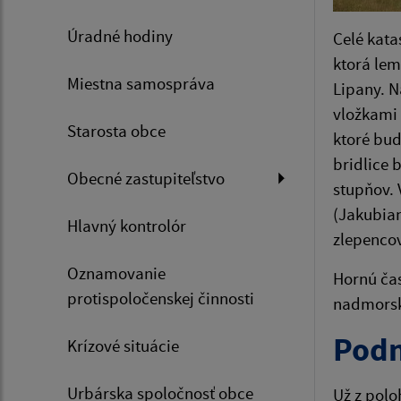
Úradné hodiny
Celé kata
ktorá lem
Miestna samospráva
Lipany. N
vložkami 
Starosta obce
ktoré bud
bridlice 
Obecné zastupiteľstvo
stupňov. 
(Jakubian
Hlavný kontrolór
zlepencov
Oznamovanie
Hornú čas
protispoločenskej činnosti
nadmorsk
Podn
Krízové situácie
Urbárska spoločnosť obce
Už z pol