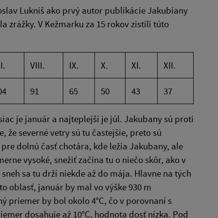
roslav Lukniš ako prvý autor publikácie Jakubiany
 zrážky. V Kežmarku za 15 rokov zistili túto
I.
VIII.
IX.
X.
XI.
XII.
04
91
65
50
43
37
ac je január a najteplej­ší je júl. Jakubany sú proti
že severné vetry sú tu častejšie, preto sú
 pre dolnú časť chotára, kde ležia Jakubany, ale
erne vysoké, snežiť začína tu o niečo skôr, ako v
 sneh sa tu drží niekde až do mája. Hlavne na tých
­to oblasť, január by mal vo výške 930 m
čný priemer by bol okolo 4°C, čo v porovnaní s
emer dosahuje až 10°C, hodnota dosť nízka. Pod