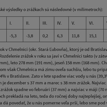
ské výsledky o zrážkach sú následovné (v milimetroch):
I.
II.
III.
IV.
V.
VI.
-5,3
-3,8
0,2
6,3
11,8
15,1
ok v Chmelnici (okr. Stará Ľubovňa), ktorý je od Bratisla
ozdelenie zrá­žok v roku sa javí v Chmelnici takto (v zát
m), leto 278 mm (191 mm), jeseň 158 mm (168 mm). Chme
tom však Chmelnica má zimu oveľa suchšiu, lebo tu prip
,4% v Bratislave. Zato v le­te spadne viac vody u nás (39
je december s 37 mm a marec s 38 mm zrážok. Najviac v
zrážok spadne vo februári (37 mm) a najviac v máji (70
h prekladá na leto, teda do ročnej doby najteplejšej, on
a dá povedať, že u nás pomerne veľa prší, lebo sme pod 