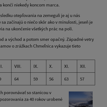
a a končí niekedy koncom marca.
ô­sledku otepľovania na zemeguli je aj u nás
 sa začínajú o niečo skôr ako v mi­nulosti, jeseň je
ovia na ukončenie všetkých prác na poli.
hod a východ a potom smer opačný. Západné vetry
znamov o zrážkach Chmeľnica vykazuje tieto
I.
VIII.
IX.
X.
XI.
XII.
9
64
59
56
63
57
ch porovnávať so stanicou v
z pozorovania za 40 rokov urobené