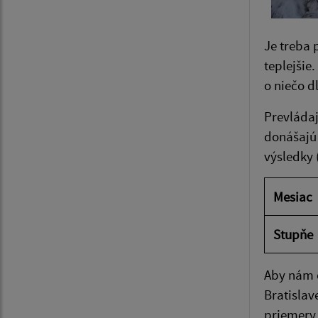
Je treba 
teplejšie.
o niečo d
Prevláda
donášajú 
výsledky 
Mesiac
Stupňe
Aby nám c
Bratislav
priemery