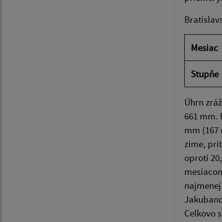
Bratislav
Mesiac
Stupňe
Úhrn zráž
661 mm. R
mm (167 m
zime, pri
oproti 20
mesiacom 
najmenej 
Jakubanoc
Celkovo s