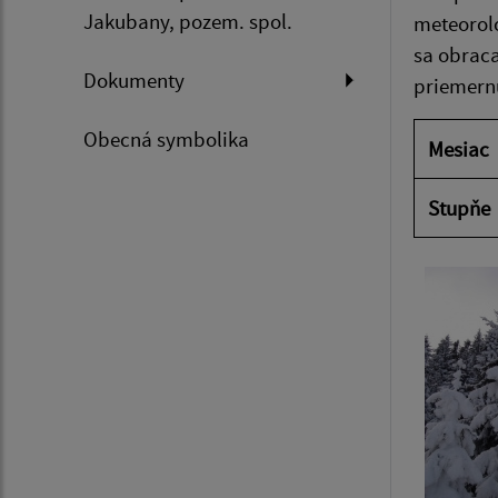
Jakubany, pozem. spol.
meteorolo
sa obraca
Dokumenty
priemernú
Obecná symbolika
Mesiac
Stupňe