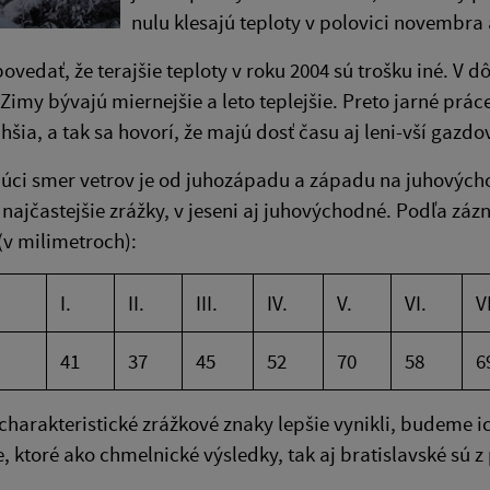
nulu klesajú teploty v polovici novembr
povedať, že terajšie teploty v roku 2004 sú trošku iné. V d
 Zimy bývajú mier­nejšie a leto teplejšie. Preto jarné práce
lhšia, a tak sa hovorí, že majú dosť času aj leni-vší gazd
júci smer vetrov je od juhozápadu a západu na juhovýc
najčastejšie zráž­ky, v jeseni aj juhovýchodné. Podľa zá
(v milimetroch):
I.
II.
III.
IV.
V.
VI.
VI
41
37
45
52
70
58
6
harakteristické zrážkové znaky lepšie vynikli, budeme i
e, ktoré ako chmelnické výsledky, tak aj bratislavské sú 
.