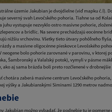
strálne územie Jakubian je dvojdielne (viď mapku č.l). Do
uje severný svah Levočského pohoria. Tiahne sa od Kol
a juhu vystupuje nezvyklo ostro masívne poho­rie, zložen
zlepen­cov a bridlíc. Na severe prechádzajú eocénne br
ujú nižšiu vrchovinu. Všetky tieto útvary pohôľneho fly
brázdy a masívne oligocénne pieskovce Levošského pohor
V neogene bolo pohorie zarovnané v parovinu, v ktorej 
ka, Šambronský a Valalský potok), vymyli v pásme mäkk
, ako aj sama brázda boli preto rozčlenené v drobnejšie 
ť chotára zaberá masívne centrum Levočského poho­ria,
ej výšky a Jakubianskými Siminami 1290 metrov nadmor
ebie
ohy Jakubian možno vybadať, že podnebie tu je pomern