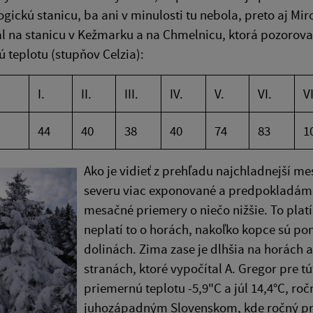
gickú stanicu, ba ani v minulosti tu nebola, preto aj Mi
l na stanicu v Kežmarku a na Chmelnicu, ktorá pozo­rovala
 teplotu (stup­ňov Celzia):
I.
II.
III.
IV.
V.
VI.
VI
44
40
38
40
74
83
1
Ako je vidieť z prehľadu najchladnejší mesi
severu viac exponované a predpokladáme, 
mesačné priemery o niečo nižšie. To platí
neplatí to o ho­rách, nakoľko kopce sú pom
dolinách. Zima zase je dlhšia na horách a
stranách, ktoré vypočítal A. Gregor pre tú
priemernú teplotu -5,9"C a júl 14,4°C, ro
juhozápadným Slovenskom, kde ročný pri