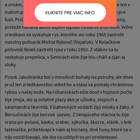
a srnám, hlavne v zimnom čase. Medveď sa tu vyskytuje len v
malom počte alebo ojedinelé, ale aj tak je postrachom pre
ľudí. Prišiel sem z Vysokých Tatier, kde tiež nieje obľúbený,
pretože naháňa alebo aspoň vyplaší hubárov a turistov. Veľmi
zriedkavo sa vyskytuje rys, ktorého asi roku 1965 zastrelil
miestny poľov­ník Michal Rybovič (Vojačok). V Kolačkove
poľovník Boleš zastrelil rysa v roku 1950. Z vtákov sa tu
vyskytuje prepelica, v Siminách ešte žije hlu-cháň a zjari aj
sluky.
Potok Jakubianka bol v minulosti bohatý na pstruhy, ale dnes
je už len zriedkavosťou vidieť ho a stáva sa pomaly chránenou
rybou v našej vode. Na rúbaniskách ešte dosť v hojnom počte
žije zmija, ale aj ostatné plazy ako je užovka, slepúch a
salamandra škvrnitá. V bahenných vodách žijú mloky a ža­by. V
Borsučinách žije borsuk -jazvec. Z lietajúceho vtáctva tu žije
vrana po-polavá, kavka, vrabec, sýkorka, škorce, slávik, v lete
lastovička, prilietávajú k nám aj bociany, divé husy, ktoré sa u
nás nezdržiavajú, ale iba na oddych sa pri prelietavaní