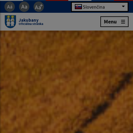
Slovenčina
Jakubany
Menu
Oficiálna stránka