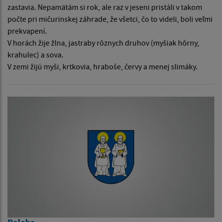
zastavia. Nepamätám si rok, ale raz v jeseni pristáli v takom
počte pri mičurinskej záhrade, že všetci, čo to videli, boli veľmi
prekvapení.
V horách žije žlna, jastraby rôznych druhov (myšiak hôrny,
krahulec) a sova.
V zemi žijú myši, krtkovia, hraboše, červy a menej slimáky.