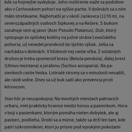
kde sa hojnejšie vyskytuje. Jeho rozšírenie viaže sa podobne
ako v Cerhovskom pohorí na vyššie partie. V dolinách sa s ním
málo stretá­vame. Najbohatší je v okolí Jankovca (1170 m), na
severozápadných svahoch Sipkovej a na Kečere. S bukom
zasahuje sem aj javor (Acer Pseudo Platanus). Dub, ktorý
vystupuje zo spišskej kotliny na južné stráne Levočského
poho­ria, už nevedel preniknúť do týchto výšok. Jelša sa
nachádza v dolinách. V blízkosti nej rastie vŕba. Z ostatných
druhov je treba spomenúť brezu (Betula pendula), ďalej brest
(Ulmus montana) a jarabinu (Sorbus ascuparia). Na pa­
sienkoch rastie lieska. Listnaté stromy sa v minulosti nesadili,
ale rástli voľ­ne. Dnes sa už buk sadí ako prevencia proti
kôrovcom.
Stav hôr je neuspokojivý. Na mnohých miestach patriacich
urbaru, niet prakticky hranice medzi horou a pasienkom. Hora
v boji s pasienkami, kto­rým pomáha nielen dobytok, ale aj
pastieri, podlieha. Drobí sa a mizne, takže sa drží len tam, kde
patrí súkromníkom, ktorí ju prísne pod vysokými poku­tami