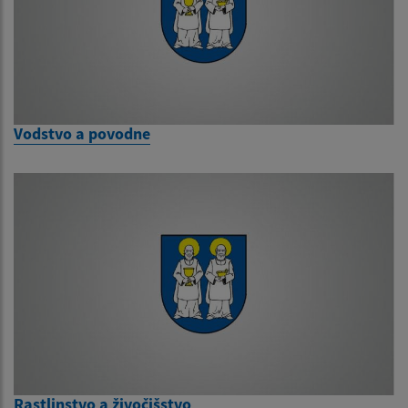
Vodstvo a povodne
Rastlinstvo a živočišstvo