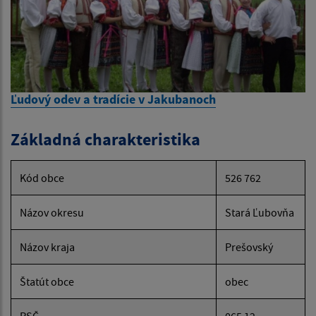
Ľudový odev a tradície v Jakubanoch
Základná charakteristika
Kód obce
526 762
Názov okresu
Stará Ľubovňa
Názov kraja
Prešovský
Štatút obce
obec