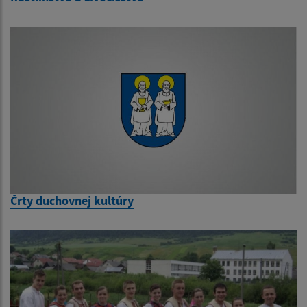
Črty duchovnej kultúry