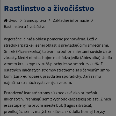
Rastlinstvo a živočišstvo
Úvod
Samospráva
Základné informácie
Rastlinstvo a živočišstvo
Vegetačné je naša oblasť pomerne jednotvárna. Leží v
stredokarpatskej lesnej oblasti s prevládajúcimi smrečinami.
Smrek (Picea excelsa) tu tvo­rí na pohorí miestami súvislé čisté
zárasty. Medzi nimi sa hojne nachádza jedľa (Abies alba). Jedľa
v tomto kraji kryje 15-20 % plochy lesov, smrek 75-80 %. Z
ostatných ihličnatých stromov stretneme sa s červeným smre­
kom (Larix europaes), pravda len sporadicky. Darí sa mu
najmä na stranách vystavených vetrom.
Prirodzené listnaté stromy sú zriedkavé ako prímešok
ihličnatých. Prenikajú sem z východokarpatskej oblasti. Z nich
je zastúpený na prvom mieste buk (Fagus silvatica),
prenikajúci sem v malých enklávach z údolia hornej Torysy,