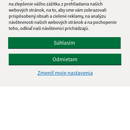
Napíšte nám:
na zlepšenie vášho zážitku z prehliadania našich
webových stránok, na to, aby sme vám zobrazovali
Meno (povinné)
prispôsobený obsah a cielené reklamy, na analýzu
návštevnosti našich webových stránok a na pochopenie
toho, odkiaľ naši návštevníci prichádzajú.
E-mailová adresa (povinné)
Súhlasím
Text vašej správy (povinné)
Odmietam
Zmeniť moje nastavenia
Oboznámil som sa so
spracúvaním osobných
údajov
Google reCaptcha Response
Odoslať správu