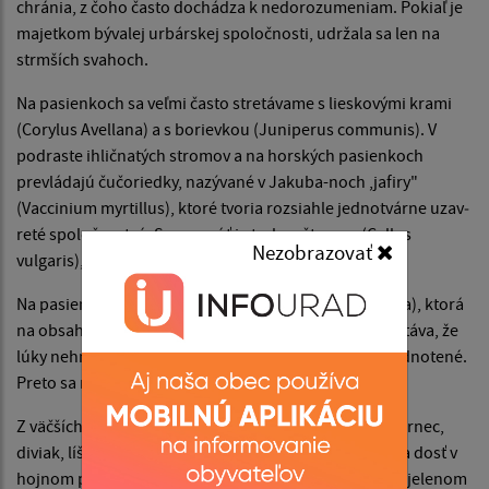
chránia, z čoho často dochádza k nedorozumeniam. Pokiaľ je
majetkom bývalej urbárskej spoločnosti, udržala sa len na
strmších svahoch.
Na pasienkoch sa veľmi často stretávame s lieskovými krami
(Corylus Avellana) a s borievkou (Juniperus communis). V
podraste ihličnatých stro­mov a na horských pasienkoch
prevládajú čučoriedky, nazývané v Jakuba-noch ,jafiry"
(Vaccinium myrtillus), ktoré tvoria rozsiahle jednotvárne uzav­
reté spoločenstvá. Spomenúť je treba ešte vres (Callus
Nezobrazovať
vulgaris), ktorý rastie vo vyšších polohách.
Na pasienkách rastie psica - tvrdá tráva (Nardus stricta), ktorá
na ob­sah výživných látok je veľmi chudobná. Tým sa stáva, že
lúky nehnojené Cnekošarované), bývajú často znehodnotené.
Preto sa na ovce pozerá ako na škodcov lúk a pastvín.
Z väčších živočíchov žijú na poli zajac, v lesoch jeleň, srnec,
diviak, líška, kuna a veverička. V posledných rokoch sa dosť v
hojnom počte vy­skytuje vlk, ktorý narobí veľa starosti jelenom